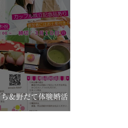
打ち＆野だて体験婚活