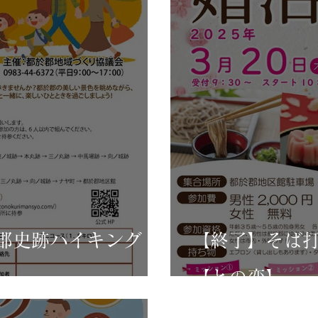
郡史跡ハイキング
【終了】そば
【との恋】