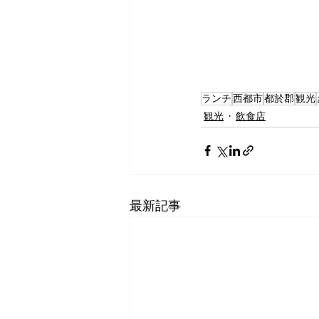
ランチ
西都市
都於郡
観光
観光
飲食店
最新記事